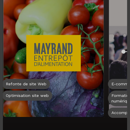
Refonte de site Web
E-comme
Optimisation site web
Formatio
numériqu
Accompa