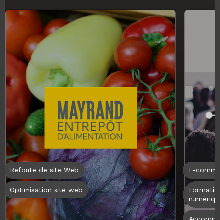
Refonte de site Web
E-comme
Optimisation site web
Formatio
numériqu
Accompa