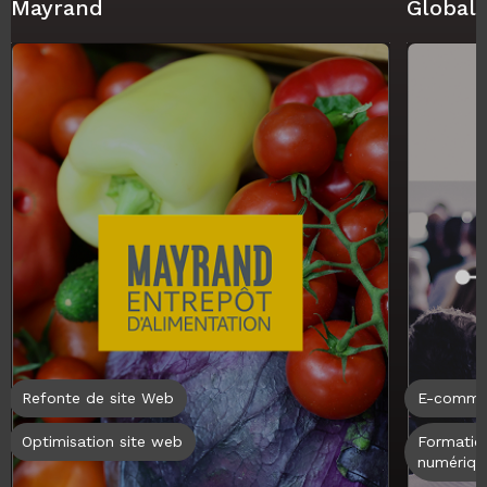
Mayrand
Global
Refonte de site Web
E-comme
Optimisation site web
Formatio
numériqu