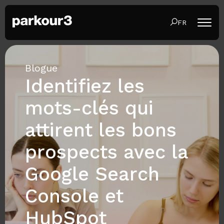
FR
Blogue
Identifiez les
mots-clés qui
attirent les bons
prospects avec la
Google Search
Console et
HubSpot