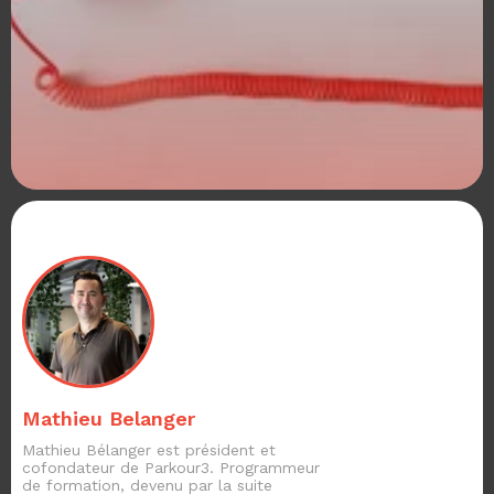
Mathieu Belanger
Mathieu Bélanger est président et
cofondateur de Parkour3. Programmeur
de formation, devenu par la suite