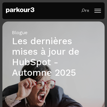
FR
Blogue
Les dernières
mises à jour de
HubSpot -
Automne 2025