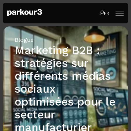
FR
Blogue
Marketing B2B :
stratégies sur
différents médias
sociaux
optimisées pour le
secteur
manufacturier