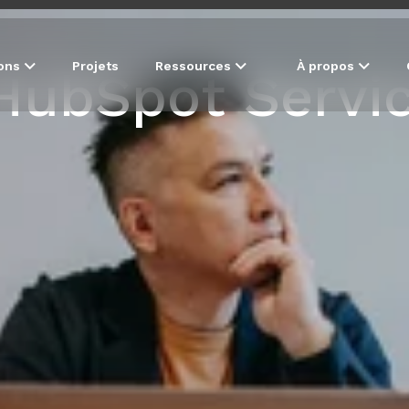
ions
Projets
Ressources
À propos
HubSpot Servi