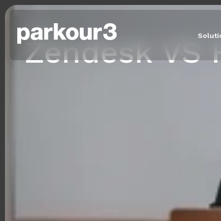
Blogue
Solut
Zendesk VS 