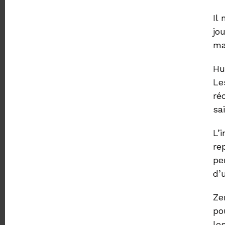
Il
jo
ma
Hu
Le
ré
sa
L’
re
pe
d’
Ze
po
le