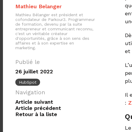
qu
Mathieu Belanger
en
Mathieu Bélanger est président et
cofondateur de Parkour3. Programmeur
un
de formation, devenu par la suite
entrepreneur et communicant reconnu,
c'est un véritable créateur
Dè
d'opportunités, grâce à son sens des
ut
affaires et à son expertise en
marketing.
et
Publié le
L’
26 juillet 2022
pe
pl
HubSpot
Navigation
Il
Article suivant
:
Z
Article précédent
Retour à la liste
Q
Le