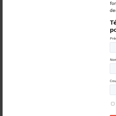
fo
de
Té
p