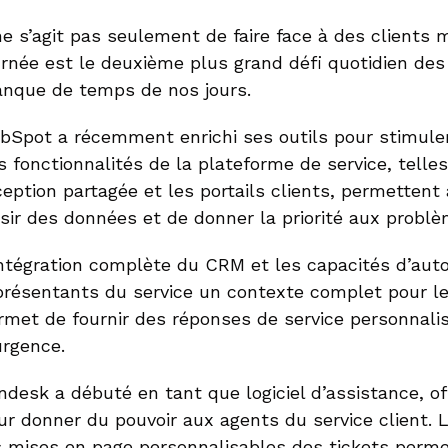
 ne s’agit pas seulement de faire face à des client
urnée est le deuxième plus grand défi quotidien des 
nque de temps de nos jours.
bSpot a récemment enrichi ses outils pour stimuler 
s fonctionnalités de la plateforme de service, telle
ception partagée et les portails clients, permetten
isir des données et de donner la priorité aux problè
intégration complète du CRM et les capacités d’aut
présentants du service un contexte complet pour les 
rmet de fournir des réponses de service personnali
urgence.
ndesk a débuté en tant que logiciel d’assistance, 
ur donner du pouvoir aux agents du service client. 
s mises en page personnalisables des tickets perme