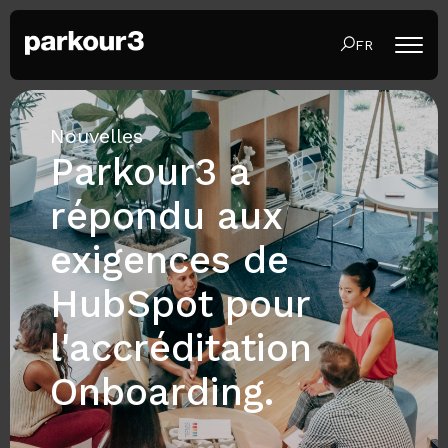
FR
Nouvelles
Parkour3 a
répondu aux
exigences de
HubSpot pour
l'accréditation
Onboarding.