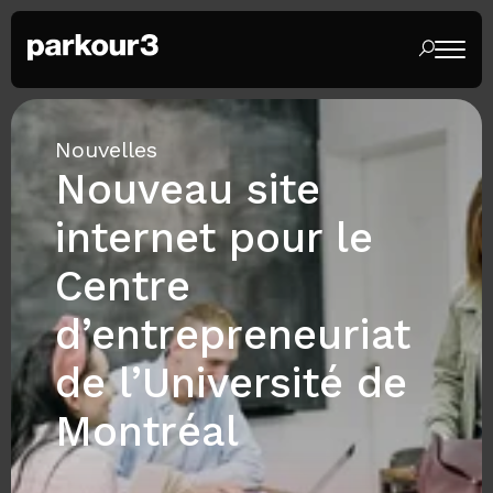
Nouvelles
Nouveau site
internet pour le
Centre
d’entrepreneuriat
de l’Université de
Montréal