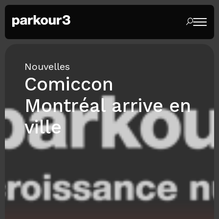
Nouvelles
Comiccon
Montréal arrive en
ville