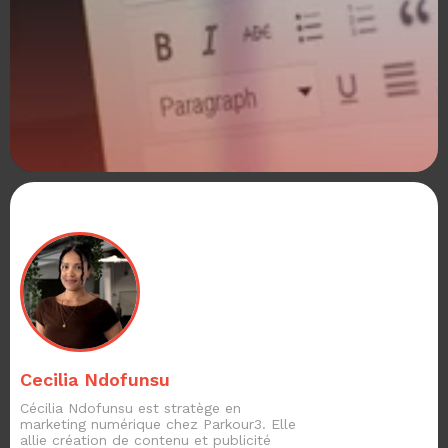
Cecilia Ndofunsu
Cécilia Ndofunsu est stratège en
marketing numérique chez Parkour3. Elle
allie création de contenu et publicité